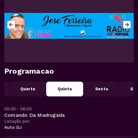
Programacao
Quarta
Quinta
Sexta
Sá
00:00 - 06:00
Comando Da Madrugada
Locução por:
Auto DJ