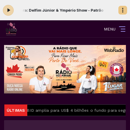
ando agora: Delfim Júnior & Ympério Show - Patrão fora
HORA 15 com
MENU
em 2027
ÚLTIMAS
BID amplia para US$ 4 bilhões o fundo para seguran