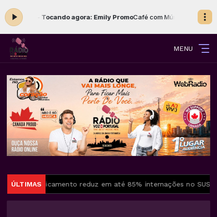
 às 12:00 -
Tocando agora: Emily Promo
Café com Música com Fabiano 
MENU
ara
ÚLTIMAS
Medicamento reduz em até 85% internações no SUS por f