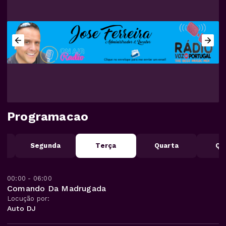
Programacao
o
Segunda
Terça
Quarta
Qu
00:00 - 06:00
Comando Da Madrugada
Locução por:
Auto DJ