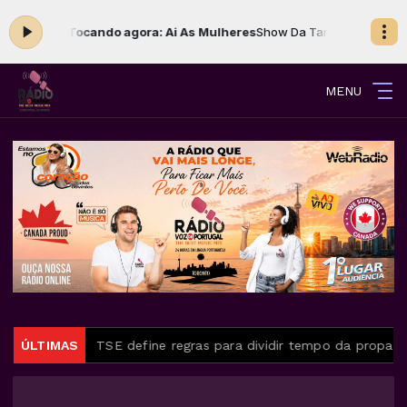
:00 -
Tocando agora: Ai As Mulheres
Show Da Tarde com Judite Silva d
MENU
tina
ÚLTIMAS
TSE define regras para dividir tempo da propaganda elei