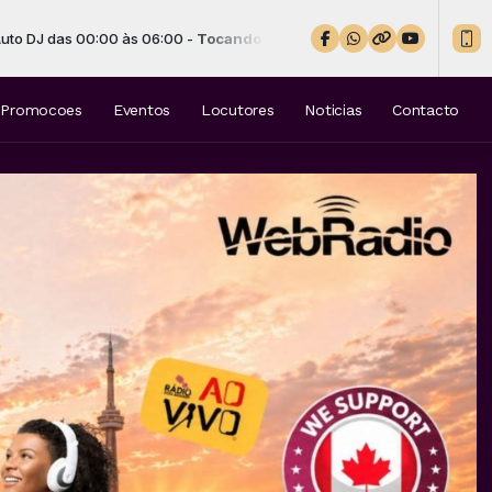
Tocando agora: Raça Negra - Foi num domingo (álbum Volume 36) O
Promocoes
Eventos
Locutores
Noticias
Contacto